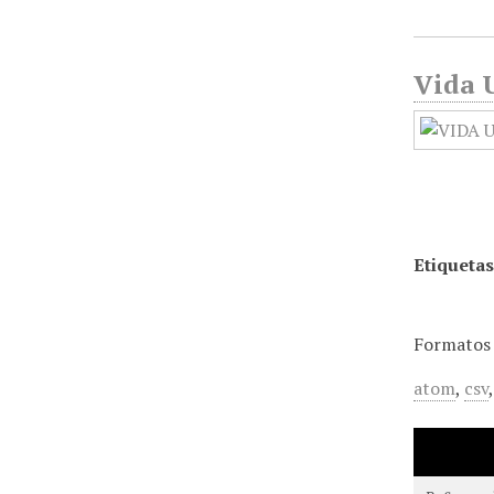
Vida U
Etiquetas
Formatos 
atom
,
csv