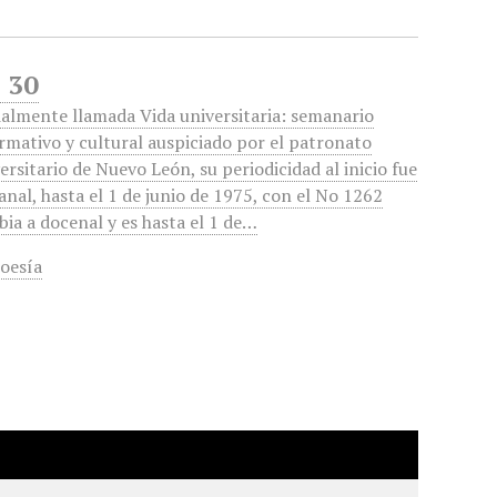
l 30
ialmente llamada Vida universitaria: semanario
rmativo y cultural auspiciado por el patronato
ersitario de Nuevo León, su periodicidad al inicio fue
nal, hasta el 1 de junio de 1975, con el No 1262
ia a docenal y es hasta el 1 de…
oesía