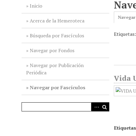
Nave
i
Inicio
n
Navegar
c
Acerca de la Hemeroteca
i
Etiquetas:
p
Búsqueda por Fascículos
a
l
Navegar por Fondos
Navegar por Publicación
Periódica
Vida U
Navegar por Fascículos
Etiquetas