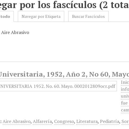
gar por los fascículos (2 tota
 todo
Navegar por Etiqueta
Buscar Fascículos
 Aire Abrasivo
niversitaria, 1952, Año 2, No 60, May
Ini
inf
uni
fue
cam
:
Aire Abrasivo
,
Alfarería
,
Congreso
,
Literatura
,
Pediatría
,
Sor