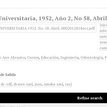
niversitaria, 1952, Año 2, No 58, Abri
Inic
info
univ
sema
camb
:
Aire Abrasivo
,
Cursos
,
Educación
,
Ingeniería
,
Odontología
,
P
de Salida
,
dc-rdf
,
dcmes-xml
,
json
,
omeka-xml
,
rss2
Refine search