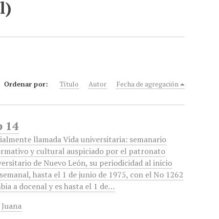
l)
Ordenar por:
Título
Autor
Fecha de agregación
o 14
cialmente llamada Vida universitaria: semanario
ormativo y cultural auspiciado por el patronato
versitario de Nuevo León, su periodicidad al inicio
 semanal, hasta el 1 de junio de 1975, con el No 1262
bia a docenal y es hasta el 1 de…
 Juana