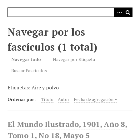
i
n
c
i
Navegar por los
p
a
fascículos (1 total)
l
Navegar todo
Navegar por Etiqueta
Buscar Fascículos
Etiquetas: Aire y polvo
Ordenar por:
Título
Autor
Fecha de agregación
El Mundo Ilustrado, 1901, Año 8,
Tomo 1, No 18, Mayo 5