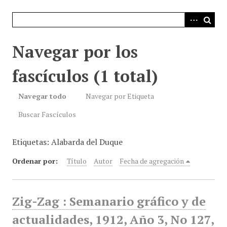
i
n
c
i
Navegar por los
p
a
fascículos (1 total)
l
Navegar todo
Navegar por Etiqueta
Buscar Fascículos
Etiquetas: Alabarda del Duque
Ordenar por:
Título
Autor
Fecha de agregación
Zig-Zag : Semanario gráfico y de
actualidades, 1912, Año 3, No 127,