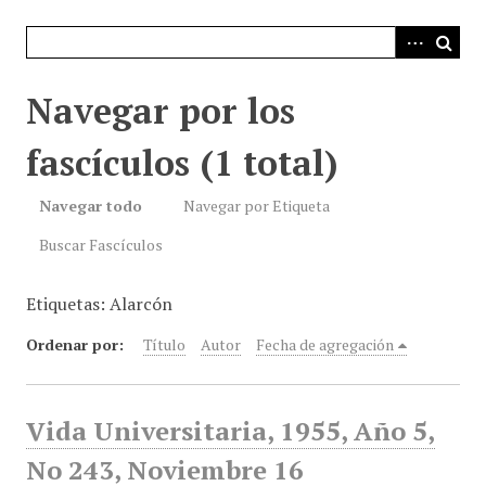
i
n
c
i
Navegar por los
p
a
fascículos (1 total)
l
Navegar todo
Navegar por Etiqueta
Buscar Fascículos
Etiquetas: Alarcón
Ordenar por:
Título
Autor
Fecha de agregación
Vida Universitaria, 1955, Año 5,
No 243, Noviembre 16