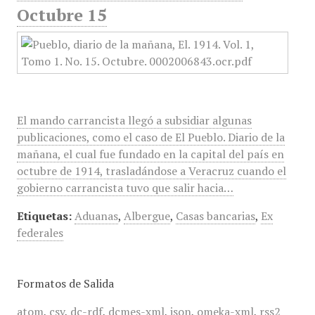
Octubre 15
El mando carrancista llegó a subsidiar algunas
publicaciones, como el caso de El Pueblo. Diario de la
mañana, el cual fue fundado en la capital del país en
octubre de 1914, trasladándose a Veracruz cuando el
gobierno carrancista tuvo que salir hacia…
Etiquetas:
Aduanas
,
Albergue
,
Casas bancarias
,
Ex
federales
Formatos de Salida
atom
,
csv
,
dc-rdf
,
dcmes-xml
,
json
,
omeka-xml
,
rss2