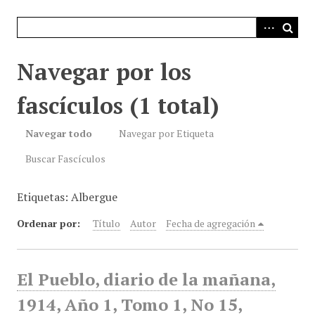
i
n
c
i
Navegar por los
p
a
fascículos (1 total)
l
Navegar todo
Navegar por Etiqueta
Buscar Fascículos
Etiquetas: Albergue
Ordenar por:
Título
Autor
Fecha de agregación
El Pueblo, diario de la mañana,
1914, Año 1, Tomo 1, No 15,