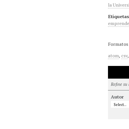
la Univer
Etiquetas
emprende
Formatos 
atom
,
csv
Refine su
Autor