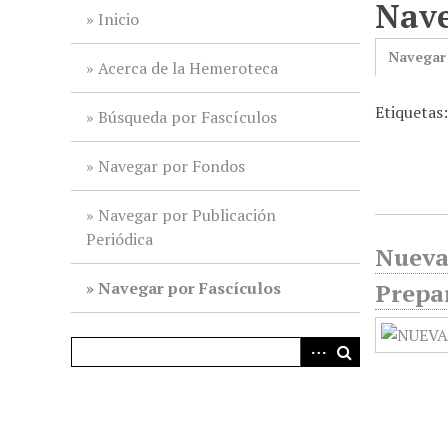
Nave
i
Inicio
n
Navegar
c
Acerca de la Hemeroteca
i
Etiquetas
p
Búsqueda por Fascículos
a
l
Navegar por Fondos
Navegar por Publicación
Periódica
Nueva 
Navegar por Fascículos
Prepar