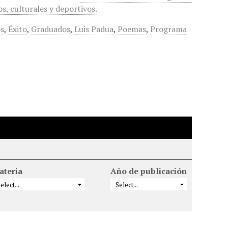
, culturales y deportivos.
s
,
Éxito
,
Graduados
,
Luis Padua
,
Poemas
,
Programa
ateria
Año de publicación