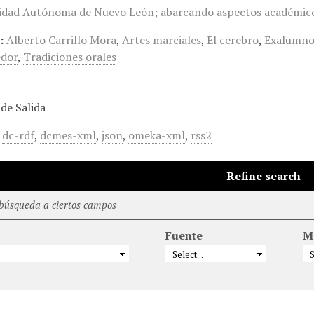
sidad Autónoma de Nuevo León; abarcando aspectos académicos
:
Alberto Carrillo Mora
,
Artes marciales
,
El cerebro
,
Exalumno
dor
,
Tradiciones orales
de Salida
,
dc-rdf
,
dcmes-xml
,
json
,
omeka-xml
,
rss2
Refine search
 búsqueda a ciertos campos
Fuente
M