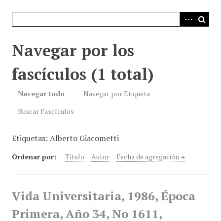
i
n
c
i
Navegar por los
p
a
fascículos (1 total)
l
Navegar todo
Navegar por Etiqueta
Buscar Fascículos
Etiquetas: Alberto Giacometti
Ordenar por:
Título
Autor
Fecha de agregación
Vida Universitaria, 1986, Época
Primera, Año 34, No 1611,