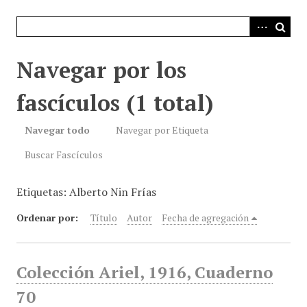
i
n
c
i
Navegar por los
p
a
fascículos (1 total)
l
Navegar todo
Navegar por Etiqueta
Buscar Fascículos
Etiquetas: Alberto Nin Frías
Ordenar por:
Título
Autor
Fecha de agregación
Colección Ariel, 1916, Cuaderno
70