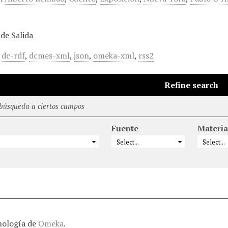
de Salida
,
dc-rdf
,
dcmes-xml
,
json
,
omeka-xml
,
rss2
Refine search
 búsqueda a ciertos campos
Fuente
Materia
nología de
Omeka
.