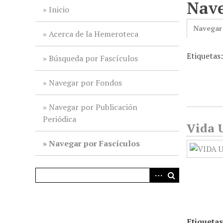
Nave
i
Inicio
n
Navegar
c
Acerca de la Hemeroteca
i
Etiquetas
p
Búsqueda por Fascículos
a
l
Navegar por Fondos
Navegar por Publicación
Periódica
Vida U
Navegar por Fascículos
Etiquetas