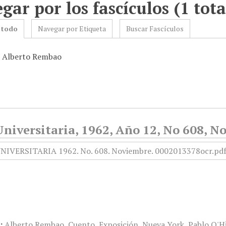
gar por los fascículos (1 tota
 todo
Navegar por Etiqueta
Buscar Fascículos
: Alberto Rembao
niversitaria, 1962, Año 12, No 608, N
:
Alberto Rembao
,
Cuento
,
Exposición
,
Nueva York
,
Pablo O'H