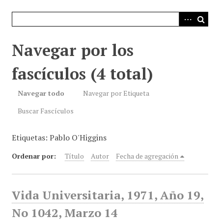
i
n
c
i
Navegar por los
p
a
fascículos (4 total)
l
Navegar todo
Navegar por Etiqueta
Buscar Fascículos
Etiquetas: Pablo O'Higgins
Ordenar por:
Título
Autor
Fecha de agregación
Vida Universitaria, 1971, Año 19,
No 1042, Marzo 14