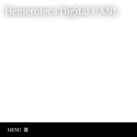
S
Hemeroteca Digital UANL
a
l
t
a
r
a
l
c
o
n
t
e
n
i
d
o
p
MENU
r