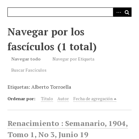
i
n
c
i
Navegar por los
p
a
fascículos (1 total)
l
Navegar todo
Navegar por Etiqueta
Buscar Fascículos
Etiquetas: Alberto Torroella
Ordenar por:
Título
Autor
Fecha de agregación
Renacimiento : Semanario, 1904,
Tomo 1, No 3, Junio 19