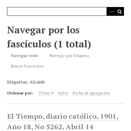
i
n
c
i
Navegar por los
p
a
fascículos (1 total)
l
Navegar todo
Navegar por Etiqueta
Buscar Fascículos
Etiquetas: Alcaide
Ordenar por:
Título
Autor
Fecha de agregación
El Tiempo, diario católico, 1901,
Año 18, No 5262, Abril 14