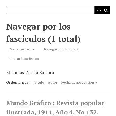
i
n
c
i
Navegar por los
p
a
fascículos (1 total)
l
Navegar todo
Navegar por Etiqueta
Buscar Fascículos
Etiquetas: Alcalá-Zamora
Ordenar por:
Título
Autor
Fecha de agregación
Mundo Gráfico : Revista popular
ilustrada, 1914, Año 4, No 132,