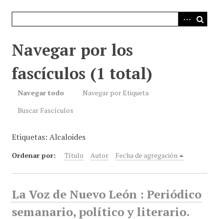
i
n
c
i
Navegar por los
p
a
fascículos (1 total)
l
Navegar todo
Navegar por Etiqueta
Buscar Fascículos
Etiquetas: Alcaloides
Ordenar por:
Título
Autor
Fecha de agregación
La Voz de Nuevo León : Periódico
semanario, político y literario.