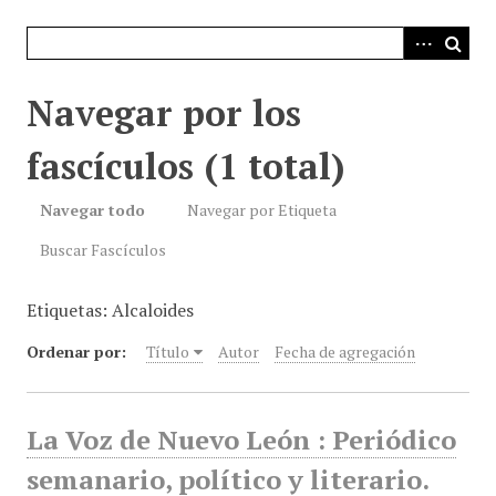
i
n
c
i
Navegar por los
p
a
fascículos (1 total)
l
Navegar todo
Navegar por Etiqueta
Buscar Fascículos
Etiquetas: Alcaloides
Ordenar por:
Título
Autor
Fecha de agregación
La Voz de Nuevo León : Periódico
semanario, político y literario.