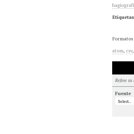
hagiografí
Etiquetas
Formatos 
atom
,
csv
Refine su
Fuente