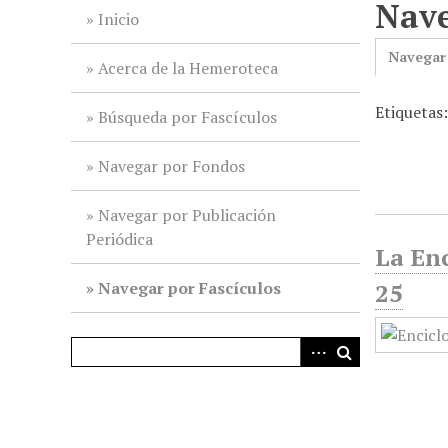
Nave
i
Inicio
n
Navegar
c
Acerca de la Hemeroteca
i
Etiquetas:
p
Búsqueda por Fascículos
a
l
Navegar por Fondos
Navegar por Publicación
Periódica
La Enc
Navegar por Fascículos
25