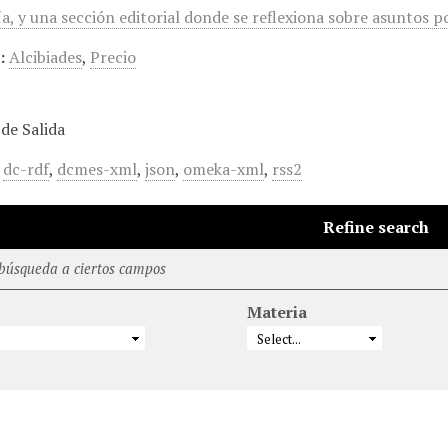
a, y una sección editorial donde se reflexiona sobre asuntos polí
:
Alcibiades
,
Precio
de Salida
,
dc-rdf
,
dcmes-xml
,
json
,
omeka-xml
,
rss2
Refine search
 búsqueda a ciertos campos
Materia