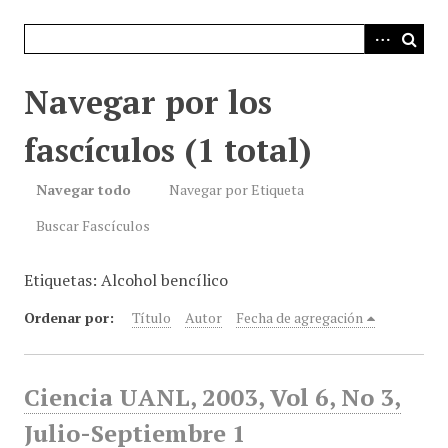
i
n
c
i
Navegar por los
p
a
fascículos (1 total)
l
Navegar todo
Navegar por Etiqueta
Buscar Fascículos
Etiquetas: Alcohol bencílico
Ordenar por:
Título
Autor
Fecha de agregación
Ciencia UANL, 2003, Vol 6, No 3,
Julio-Septiembre 1