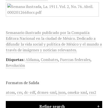
Semanario ilustrado publicado por la Compañía
Editora Nacional en la ciudad de México. Dedicado a
difundir la vida social y política de México y el mundo a
través de imágenes y noticias relevantes.
Etiquetas:
Aldama
,
Combates
,
Fuerzas federales
,
Revolución
Formatos de Salida
atom
,
csv
,
dc-rdf
,
dcmes-xml
,
json
,
omeka-xml
,
rss2
Refine search