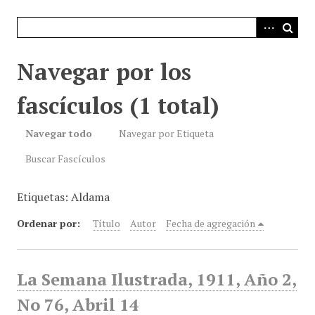
i
n
c
i
Navegar por los
p
a
fascículos (1 total)
l
Navegar todo
Navegar por Etiqueta
Buscar Fascículos
Etiquetas: Aldama
Ordenar por:
Título
Autor
Fecha de agregación
La Semana Ilustrada, 1911, Año 2,
No 76, Abril 14