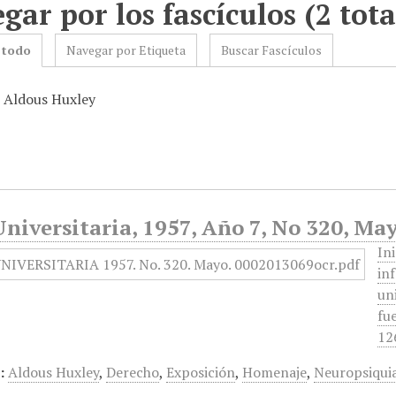
gar por los fascículos (2 tota
 todo
Navegar por Etiqueta
Buscar Fascículos
: Aldous Huxley
niversitaria, 1957, Año 7, No 320, Ma
In
in
un
fu
12
:
Aldous Huxley
,
Derecho
,
Exposición
,
Homenaje
,
Neuropsiqui