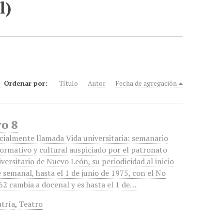
l)
Ordenar por:
Título
Autor
Fecha de agregación
yo 8
icialmente llamada Vida universitaria: semanario
formativo y cultural auspiciado por el patronato
iversitario de Nuevo León, su periodicidad al inicio
e semanal, hasta el 1 de junio de 1975, con el No
62 cambia a docenal y es hasta el 1 de…
atría
,
Teatro