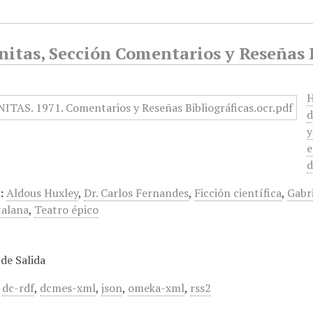
tas, Sección Comentarios y Reseñas Bi
H
d
y
e
d
:
Aldous Huxley
,
Dr. Carlos Fernandes
,
Ficción científica
,
Gabr
talana
,
Teatro épico
de Salida
,
dc-rdf
,
dcmes-xml
,
json
,
omeka-xml
,
rss2