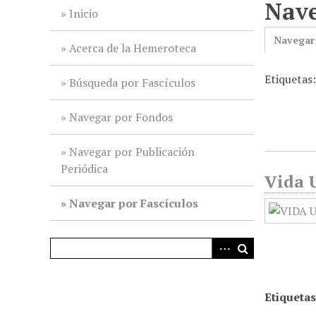
Nave
i
Inicio
n
Navegar
c
Acerca de la Hemeroteca
i
Etiquetas
p
Búsqueda por Fascículos
a
l
Navegar por Fondos
Navegar por Publicación
Periódica
Vida U
Navegar por Fascículos
Etiquetas