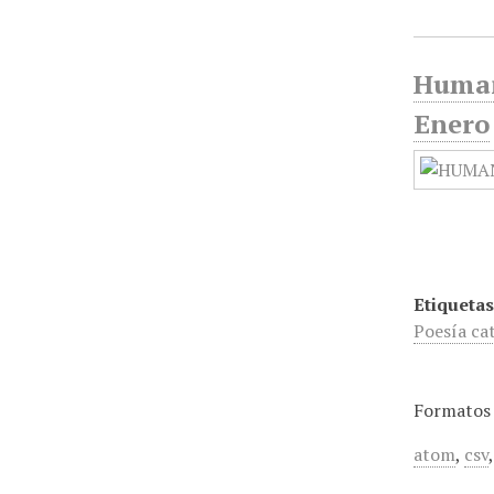
Humani
Enero
Etiquetas
Poesía ca
Formatos 
atom
,
csv