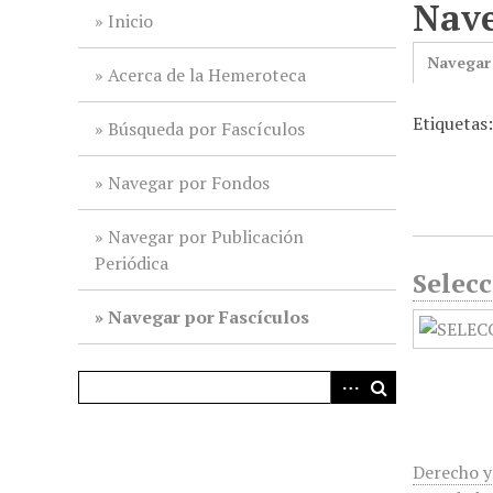
Nave
i
Inicio
n
Navegar
c
Acerca de la Hemeroteca
i
Etiquetas
p
Búsqueda por Fascículos
a
l
Navegar por Fondos
Navegar por Publicación
Periódica
Selecc
Navegar por Fascículos
Derecho y 