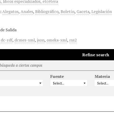
 libros especializados, etcétera
:
Alegatos
,
Anales
,
Bibliográfico
,
Boletín
,
Gaceta
,
Legislación
de Salida
,
dc-rdf
,
dcmes-xml
,
json
,
omeka-xml
,
rss2
Refine search
 búsqueda a ciertos campos
Fuente
Materia