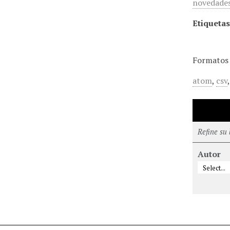
novedades,
Etiquetas
Formatos 
atom
,
csv
Refine su
Autor