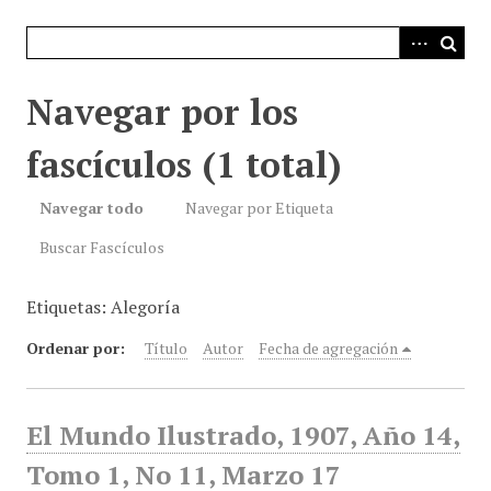
i
n
c
i
Navegar por los
p
a
fascículos (1 total)
l
Navegar todo
Navegar por Etiqueta
Buscar Fascículos
Etiquetas: Alegoría
Ordenar por:
Título
Autor
Fecha de agregación
El Mundo Ilustrado, 1907, Año 14,
Tomo 1, No 11, Marzo 17