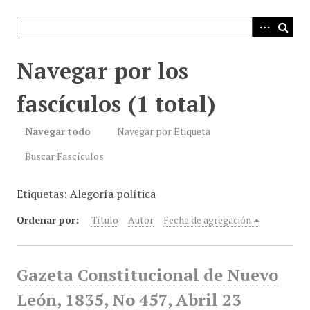
i
n
c
i
Navegar por los
p
a
fascículos (1 total)
l
Navegar todo
Navegar por Etiqueta
Buscar Fascículos
Etiquetas: Alegoría política
Ordenar por:
Título
Autor
Fecha de agregación
Gazeta Constitucional de Nuevo
León, 1835, No 457, Abril 23