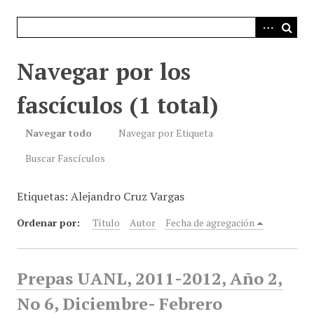
i
n
c
i
Navegar por los
p
a
fascículos (1 total)
l
Navegar todo
Navegar por Etiqueta
Buscar Fascículos
Etiquetas: Alejandro Cruz Vargas
Ordenar por:
Título
Autor
Fecha de agregación
Prepas UANL, 2011-2012, Año 2,
No 6, Diciembre- Febrero