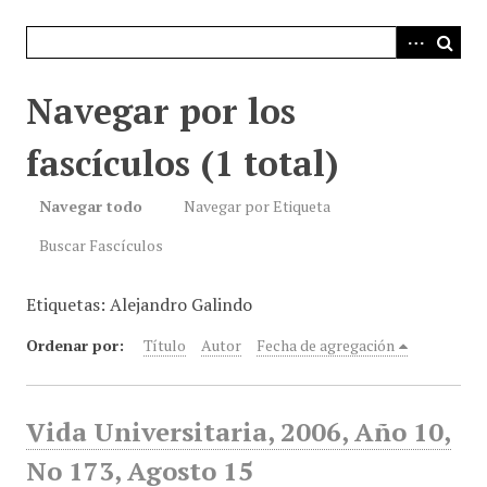
i
n
c
i
Navegar por los
p
a
fascículos (1 total)
l
Navegar todo
Navegar por Etiqueta
Buscar Fascículos
Etiquetas: Alejandro Galindo
Ordenar por:
Título
Autor
Fecha de agregación
Vida Universitaria, 2006, Año 10,
No 173, Agosto 15