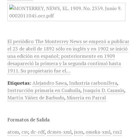
El periódico The Monterrey News se empezó a publicar
el 23 de abril de 1892 sólo en inglés y en 1902 se inició
una edición en español; posteriormente en 1909
desapareció la primera y la segunda continuó hasta
1911. Su propietario fue el…
Etiquetas:
Alejandro Sawa
,
Industria carbonífera
,
Instrucción primaria en Coahuila
,
Joaquín D. Casasús
,
Martín Yáñez de Barbudo
,
Minería en Parral
Formatos de Salida
atom
,
csv
,
dc-rdf
,
dcmes-xml
,
json
,
omeka-xml
,
rss2