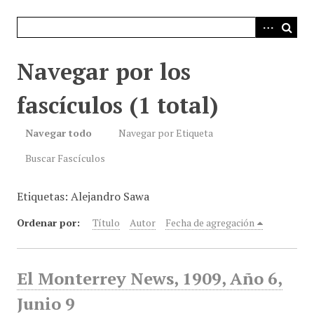
i
n
c
i
Navegar por los
p
a
fascículos (1 total)
l
Navegar todo
Navegar por Etiqueta
Buscar Fascículos
Etiquetas: Alejandro Sawa
Ordenar por:
Título
Autor
Fecha de agregación
El Monterrey News, 1909, Año 6,
Junio 9