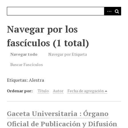
i
n
c
i
Navegar por los
p
a
fascículos (1 total)
l
Navegar todo
Navegar por Etiqueta
Buscar Fascículos
Etiquetas: Alestra
Ordenar por:
Título
Autor
Fecha de agregación
Gaceta Universitaria : Órgano
Oficial de Publicación y Difusión