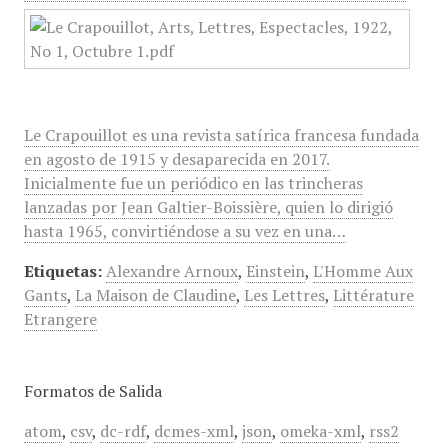
Le Crapouillot es una revista satírica francesa fundada
en agosto de 1915 y desaparecida en 2017.
Inicialmente fue un periódico en las trincheras
lanzadas por Jean Galtier-Boissière, quien lo dirigió
hasta 1965, convirtiéndose a su vez en una…
Etiquetas:
Alexandre Arnoux
,
Einstein
,
L'Homme Aux
Gants
,
La Maison de Claudine
,
Les Lettres
,
Littérature
Etrangere
Formatos de Salida
atom
,
csv
,
dc-rdf
,
dcmes-xml
,
json
,
omeka-xml
,
rss2