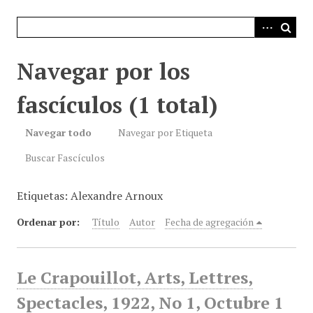
i
n
c
i
Navegar por los
p
a
fascículos (1 total)
l
Navegar todo
Navegar por Etiqueta
Buscar Fascículos
Etiquetas: Alexandre Arnoux
Ordenar por:
Título
Autor
Fecha de agregación
Le Crapouillot, Arts, Lettres,
Spectacles, 1922, No 1, Octubre 1