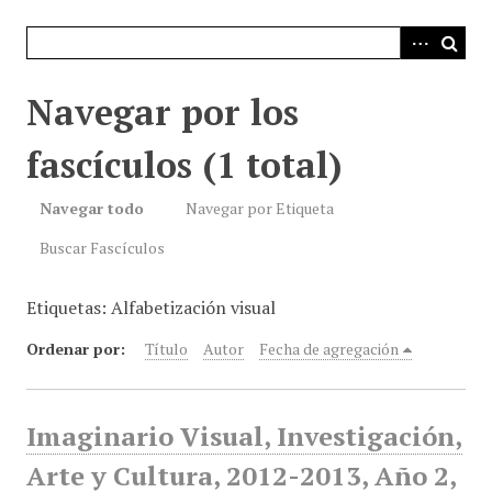
i
n
c
i
Navegar por los
p
a
fascículos (1 total)
l
Navegar todo
Navegar por Etiqueta
Buscar Fascículos
Etiquetas: Alfabetización visual
Ordenar por:
Título
Autor
Fecha de agregación
Imaginario Visual, Investigación,
Arte y Cultura, 2012-2013, Año 2,