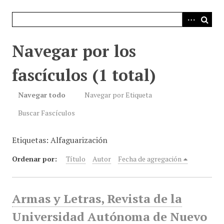
i
n
c
i
Navegar por los
p
a
fascículos (1 total)
l
Navegar todo
Navegar por Etiqueta
Buscar Fascículos
Etiquetas: Alfaguarización
Ordenar por:
Título
Autor
Fecha de agregación
Armas y Letras, Revista de la
Universidad Autónoma de Nuevo