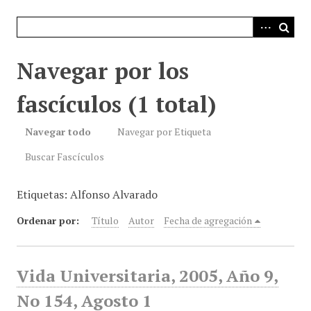
i
n
c
i
Navegar por los
p
a
fascículos (1 total)
l
Navegar todo
Navegar por Etiqueta
Buscar Fascículos
Etiquetas: Alfonso Alvarado
Ordenar por:
Título
Autor
Fecha de agregación
Vida Universitaria, 2005, Año 9,
No 154, Agosto 1