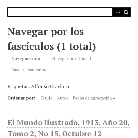
i
n
c
i
Navegar por los
p
a
fascículos (1 total)
l
Navegar todo
Navegar por Etiqueta
Buscar Fascículos
Etiquetas: Alfonso Cravioto
Ordenar por:
Título
Autor
Fecha de agregación
El Mundo Ilustrado, 1913, Año 20,
Tomo 2, No 15, Octubre 12