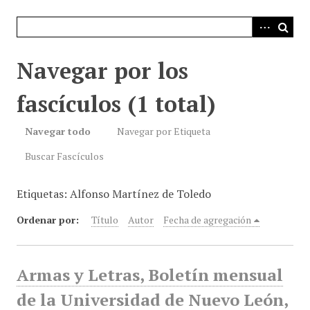
i
n
c
i
Navegar por los
p
a
fascículos (1 total)
l
Navegar todo
Navegar por Etiqueta
Buscar Fascículos
Etiquetas: Alfonso Martínez de Toledo
Ordenar por:
Título
Autor
Fecha de agregación
Armas y Letras, Boletín mensual
de la Universidad de Nuevo León,