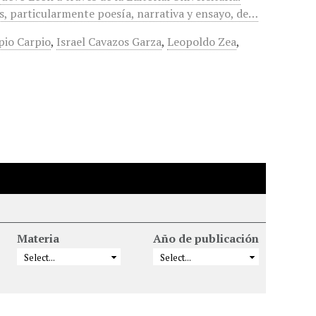
os, particularmente poesía, narrativa y ensayo, de…
io Carpio
,
Israel Cavazos Garza
,
Leopoldo Zea
,
Materia
Año de publicación