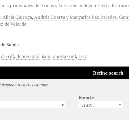
inas principales de Armas y Letras se incluyen textos literari
:
Alicia Quiroga
,
Andrés Huerta y Margarita Paz Paredes
,
Camp
z de Velarde
de Salida
,
dc-rdf
,
dcmes-xml
,
json
,
omeka-xml
,
rss2
Refine search
 búsqueda a ciertos campos
Fuente