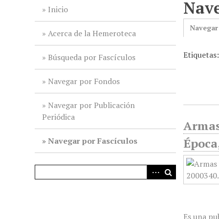
Nave
i
Inicio
n
Navegar
c
Acerca de la Hemeroteca
i
Etiquetas:
p
Búsqueda por Fascículos
a
l
Navegar por Fondos
Navegar por Publicación
Periódica
Armas 
Navegar por Fascículos
Época
Es una pub