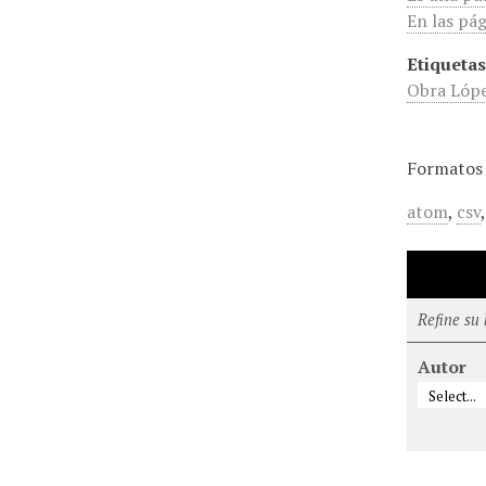
En las pág
Etiquetas
Obra Lópe
Formatos 
atom
,
csv
Refine su
Autor