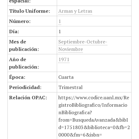
espacial:
Título Uniforme:
Armas y Letras
Número:
1
Día:
1
Mes de
Septiembre-Octubre-
publicación:
Noviembre
Año de
1971
publicación:
Época:
Cuarta
Periodicidad:
Trimestral
Relación OPAC:
https://www.codice.uanl.mx/Re
gistroBibliografico/Informacio
nBibliografica?
from=BusquedaAvanzada&bibI
d=1751803&biblioteca=0&fb=2
0000&fm=6&isbn=