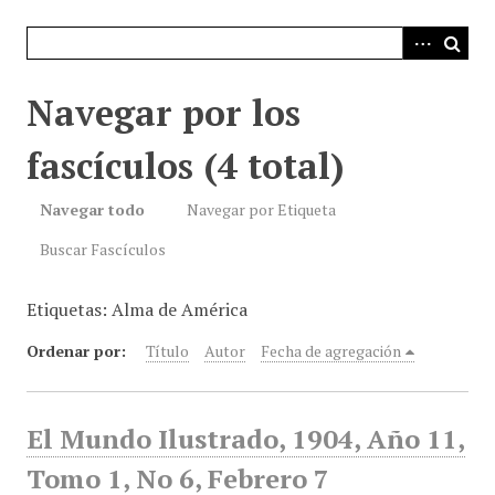
i
n
c
i
Navegar por los
p
a
fascículos (4 total)
l
Navegar todo
Navegar por Etiqueta
Buscar Fascículos
Etiquetas: Alma de América
Ordenar por:
Título
Autor
Fecha de agregación
El Mundo Ilustrado, 1904, Año 11,
Tomo 1, No 6, Febrero 7