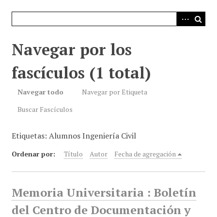
i
n
c
i
Navegar por los
p
a
fascículos (1 total)
l
Navegar todo
Navegar por Etiqueta
Buscar Fascículos
Etiquetas: Alumnos Ingeniería Civil
Ordenar por:
Título
Autor
Fecha de agregación
Memoria Universitaria : Boletín
del Centro de Documentación y