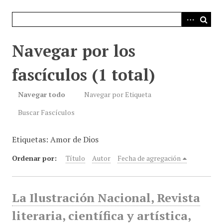
i
n
c
i
Navegar por los
p
a
fascículos (1 total)
l
Navegar todo
Navegar por Etiqueta
Buscar Fascículos
Etiquetas: Amor de Dios
Ordenar por:
Título
Autor
Fecha de agregación
La Ilustración Nacional, Revista
literaria, científica y artística,