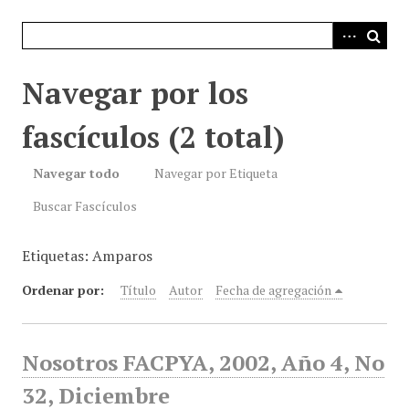
i
n
c
i
Navegar por los
p
a
fascículos (2 total)
l
Navegar todo
Navegar por Etiqueta
Buscar Fascículos
Etiquetas: Amparos
Ordenar por:
Título
Autor
Fecha de agregación
Nosotros FACPYA, 2002, Año 4, No
32, Diciembre