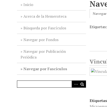
Nave
i
Inicio
n
Navegar
c
Acerca de la Hemeroteca
i
Etiquetas:
p
Búsqueda por Fascículos
a
l
Navegar por Fondos
Navegar por Publicación
Periódica
Vincul
Navegar por Fascículos
Etiquetas
Microemp