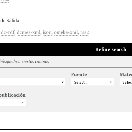
de Salida
,
dc-rdf
,
dcmes-xml
,
json
,
omeka-xml
,
rss2
Refine search
 búsqueda a ciertos campos
Fuente
Mate
publicación