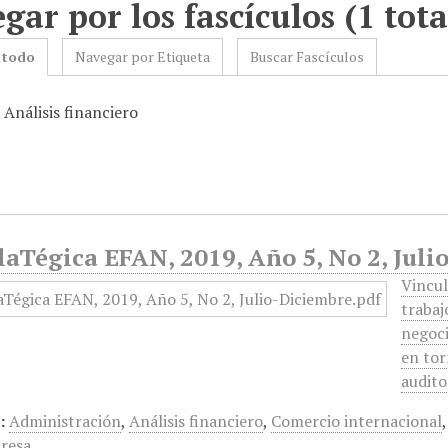
gar por los fascículos (1 tota
 todo
Navegar por Etiqueta
Buscar Fascículos
 Análisis financiero
aTégica EFAN, 2019, Año 5, No 2, Jul
Vincul
trabaj
negoci
en tor
audito
:
Administración
,
Análisis financiero
,
Comercio internacional
resa