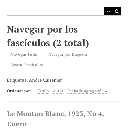
i
n
c
i
Navegar por los
p
a
fascículos (2 total)
l
Navegar todo
Navegar por Etiqueta
Buscar Fascículos
Etiquetas: André Cuisenier
Ordenar por:
Título
Autor
Fecha de agregación
Le Mouton Blanc, 1923, No 4,
Enero