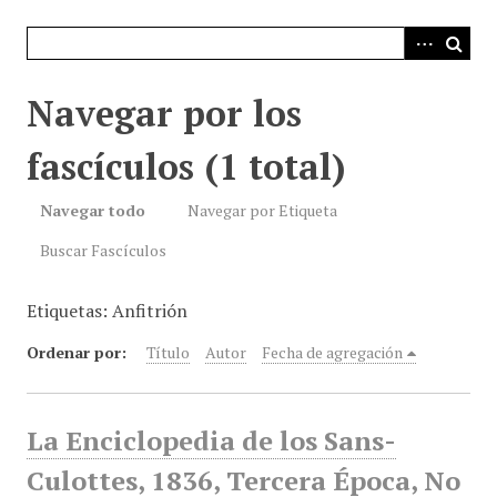
i
n
c
i
Navegar por los
p
a
fascículos (1 total)
l
Navegar todo
Navegar por Etiqueta
Buscar Fascículos
Etiquetas: Anfitrión
Ordenar por:
Título
Autor
Fecha de agregación
La Enciclopedia de los Sans-
Culottes, 1836, Tercera Época, No