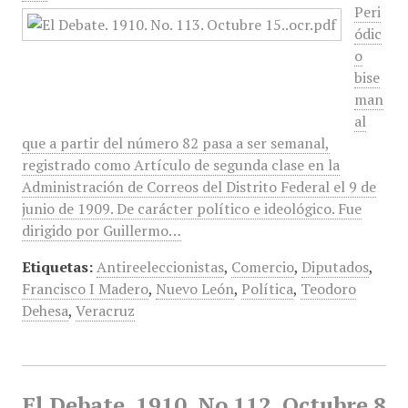
Peri
ódic
o
bise
man
al
que a partir del número 82 pasa a ser semanal,
registrado como Artículo de segunda clase en la
Administración de Correos del Distrito Federal el 9 de
junio de 1909. De carácter político e ideológico. Fue
dirigido por Guillermo…
Etiquetas:
Antireeleccionistas
,
Comercio
,
Diputados
,
Francisco I Madero
,
Nuevo León
,
Política
,
Teodoro
Dehesa
,
Veracruz
El Debate, 1910, No 112, Octubre 8