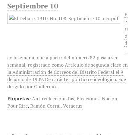
Septiembre 10
P
e
ri
ó
d
i
co bisemanal que a partir del número 82 pasa a ser
semanal, registrado como Artículo de segunda clase en
la Administración de Correos del Distrito Federal el 9
de junio de 1909. De carácter político e ideológico. Fue
dirigido por Guillermo…
Etiquetas:
Antireeleccionistas
,
Elecciones
,
Nación
,
Pour Rire
,
Ramón Corral
,
Veracruz