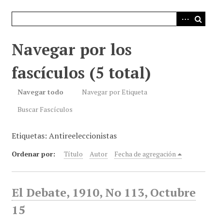
i
n
c
i
Navegar por los
p
a
fascículos (5 total)
l
Navegar todo
Navegar por Etiqueta
Buscar Fascículos
Etiquetas: Antireeleccionistas
Ordenar por:
Título
Autor
Fecha de agregación
El Debate, 1910, No 113, Octubre
15