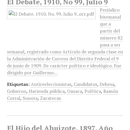
El Debate, 1910, No 99, Julio 9
Periódico
bisemanal
que a
partir del
número 82
pasa a ser
semanal, registrado como Artículo de segunda clase en
la Administración de Correos del Distrito Federal el 9
de junio de 1909. De carácter político e ideológico. Fue
dirigido por Guillermo…
Etiquetas:
Antireeleccionistas
,
Candidatos
,
Dehesa
,
Gobierno
,
Hacienda pública
,
Oaxaca
,
Política
,
Ramón
Corral
,
Sonora
,
Zacatecas
El Hijo del Ahuizote, 1897, Año