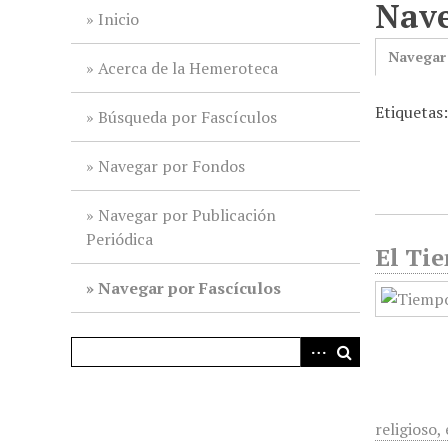
Nave
i
Inicio
n
Navegar
c
Acerca de la Hemeroteca
i
Etiquetas:
p
Búsqueda por Fascículos
a
l
Navegar por Fondos
Navegar por Publicación
Periódica
El Tie
Navegar por Fascículos
religioso