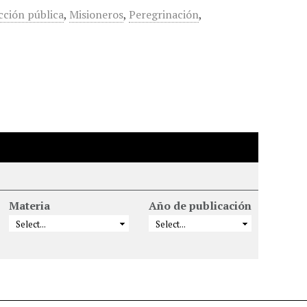
cción pública
,
Misioneros
,
Peregrinación
,
Materia
Año de publicación