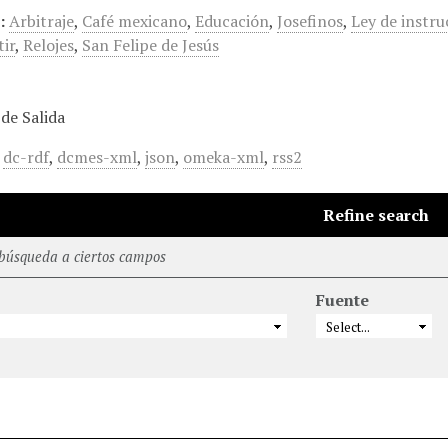
:
Arbitraje
,
Café mexicano
,
Educación
,
Josefinos
,
Ley de instru
ir
,
Relojes
,
San Felipe de Jesús
de Salida
,
dc-rdf
,
dcmes-xml
,
json
,
omeka-xml
,
rss2
Refine search
 búsqueda a ciertos campos
Fuente