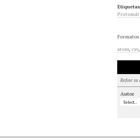
Etiquetas
Protomárt
Formatos 
atom
,
csv
Refine su
Autor