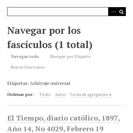
i
n
c
i
Navegar por los
p
a
fascículos (1 total)
l
Navegar todo
Navegar por Etiqueta
Buscar Fascículos
Etiquetas: Arbitraje universal
Ordenar por:
Título
Autor
Fecha de agregación
El Tiempo, diario católico, 1897,
Año 14, No 4029, Febrero 19