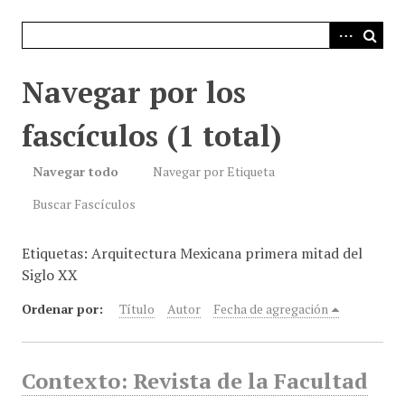
i
n
c
i
Navegar por los
p
a
fascículos (1 total)
l
Navegar todo
Navegar por Etiqueta
Buscar Fascículos
Etiquetas: Arquitectura Mexicana primera mitad del
Siglo XX
Ordenar por:
Título
Autor
Fecha de agregación
Contexto: Revista de la Facultad