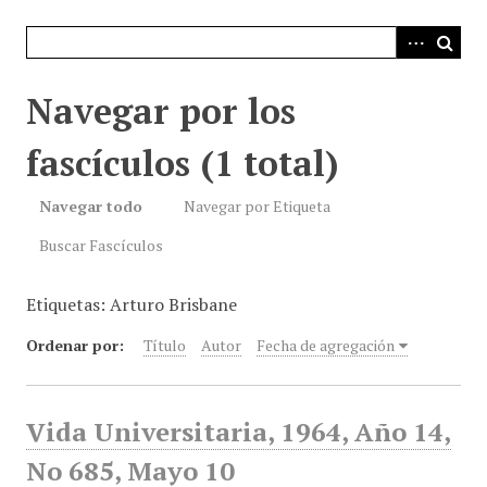
i
n
c
i
Navegar por los
p
a
fascículos (1 total)
l
Navegar todo
Navegar por Etiqueta
Buscar Fascículos
Etiquetas: Arturo Brisbane
Ordenar por:
Título
Autor
Fecha de agregación
Vida Universitaria, 1964, Año 14,
No 685, Mayo 10