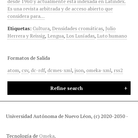
desde 1960 y actualmente está indexada en Latindex.
Es una revista arbitrada y de acceso abierto que
considera para…
Etiquetas:
Cultura
,
Densidades cromáticas
,
Julio
Herrera y Reissig
,
Lengua
,
Los Lusíadas
,
Luto humano
Formatos de Salida
atom
,
csv
,
dc-rdf
,
dcmes-xml
,
json
,
omeka-xml
,
rss2
Refine search
Universidad Autónoma de Nuevo Léon, (c) 2020-2030 -
Tecnología de
Omeka
.