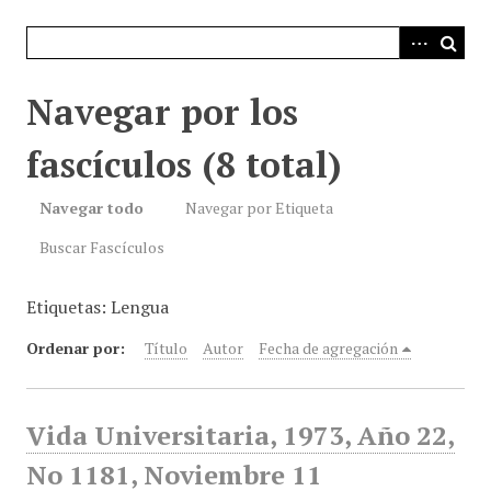
i
n
c
i
Navegar por los
p
a
fascículos (8 total)
l
Navegar todo
Navegar por Etiqueta
Buscar Fascículos
Etiquetas: Lengua
Ordenar por:
Título
Autor
Fecha de agregación
Vida Universitaria, 1973, Año 22,
No 1181, Noviembre 11