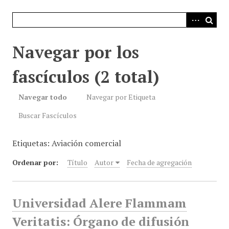
i
n
c
i
Navegar por los
p
a
fascículos (2 total)
l
Navegar todo
Navegar por Etiqueta
Buscar Fascículos
Etiquetas: Aviación comercial
Ordenar por:
Título
Autor
Fecha de agregación
Universidad Alere Flammam
Veritatis: Órgano de difusión