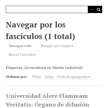
i
n
c
i
Navegar por los
p
a
fascículos (1 total)
l
Navegar todo
Navegar por Etiqueta
Buscar Fascículos
Etiquetas: Licenciatura en Diseño Industrial
Ordenar por:
Título
Autor
Fecha de agregación
Universidad Alere Flammam
Veritatis: Órgano de difusión